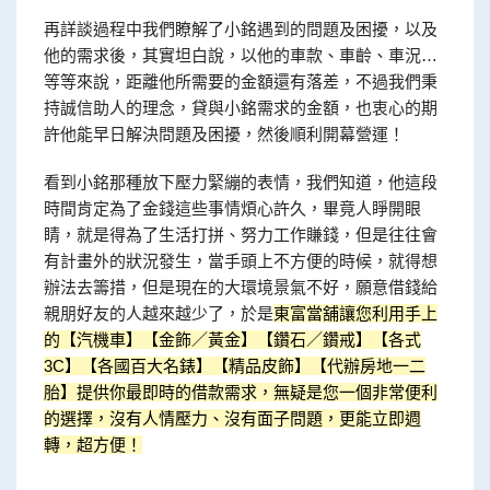
再詳談過程中我們瞭解了小銘遇到的問題及困擾，以及
他的需求後，其實坦白說，以他的車款、車齡、車況…
等等來說，距離他所需要的金額還有落差，不過我們秉
持誠信助人的理念，貸與小銘需求的金額，也衷心的期
許他能早日解決問題及困擾，然後順利開幕營運！
看到小銘那種放下壓力緊繃的表情，我們知道，他這段
時間肯定為了金錢這些事情煩心許久，畢竟人睜開眼
睛，就是得為了生活打拼、努力工作賺錢，但是往往會
有計畫外的狀況發生，當手頭上不方便的時候，就得想
辦法去籌措，但是現在的大環境景氣不好，願意借錢給
親朋好友的人越來越少了，於是
東富當舖讓您利用手上
的【汽機車】【金飾／黃金】【鑽石／鑽戒】【各式
3C】【各國百大名錶】【精品皮飾】【代辦房地一二
胎】提供你最即時的借款需求，無疑是您一個非常便利
的選擇，沒有人情壓力、沒有面子問題，更能立即週
轉，超方便！