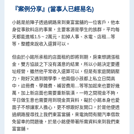
『案例分享』(當事人已經易名)
小銘是前陣子透過網路來到東富當舖的一位客戶，他本
身從事飲料店的事業，主要客源是學生的族群，平均每
天都能進帳1.5 ~ 2萬元，扣掉人事、水電、店租…等
等，整體來說收入還算可以。
但由於小銘所承租的店面租約即將到期，房東想調漲租
金，雙方協談之下沒有滿意的結果，所以小銘決定要遷
址經營，雖然他平常收入還算可以，但是有家庭開銷壓
力，剛好又遇到開學季，他兩個小孩都上私立日間高
中，註冊費、學雜費、補習費用…等等加起來也要好幾
萬，加上新店面也需要重新裝潢，一時之間現金不夠，
平日做生意也需要用到現金買貨料，礙於小銘本身也愛
面子不想讓家人擔心，更不想跟好友開口，於是他便透
過網路搜尋找上我們東富當舖，來電詢問有關汽車借款
免留車的問題後，於是小銘便帶著所需資料來到我們東
富當舖。